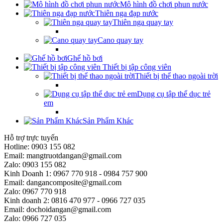
Mô hình đồ chơi phun nước
Thiên nga đạp nước
Thiên nga quay tay
Cano quay tay
Ghế hồ bơi
Thiết bị tập công viên
Thiết bị thể thao ngoài trời
Dụng cụ tập thể dục trẻ
em
Sản Phẩm Khác
Hỗ trợ trực tuyến
Hotline: 0903 155 082
Email: mangtruotdangan@gmail.com
Zalo: 0903 155 082
Kinh Doanh 1: 0967 770 918 - 0984 757 900
Email: dangancomposite@gmail.com
Zalo: 0967 770 918
Kinh doanh 2: 0816 470 977 - 0966 727 035
Email: dochoidangan@gmail.com
Zalo: 0966 727 035