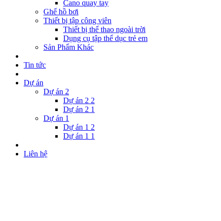
Cano quay tay
Ghế hồ bơi
Thiết bị tập công viên
Thiết bị thể thao ngoài trời
Dụng cụ tập thể dục trẻ em
Sản Phẩm Khác
Tin tức
Dự án
Dự án 2
Dự án 2 2
Dự án 2 1
Dự án 1
Dự án 1 2
Dự án 1 1
Liên hệ