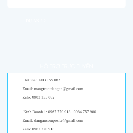
2
Thiết bị tập công viên
Sản Phẩm Khác
Đồ chơi công viên nước
thiết kế máng trượt công viên nước
DỰ ÁN 2 2
Máng trượt công viên nước
Máng trượt hồ bơi
Cầu trượt liên hoàn nước
Cầu tuột nước trẻ em
Cầu trượt liên hoàn nước
Bộ liên hoàn cầu trượt dưới nước
Thiết bị sân chơi nước
Đồ chơi phun nước hồ bơi
HỖ TRỢ TRỰC TUYẾN
Nấm phun nước, thiết bị phun nước
Thiên nga đạp nước
Thiên nga quay tay
Hotline: 0903 155 082
Cano quay tay
Email: mangtruotdangan@gmail.com
Thiết bị tập công viên
Thiết bị thể thao ngoài trời
Zalo: 0903 155 082
Dụng cụ tập thể dục trẻ em
Dự án
2
Dự án 2
Kinh Doanh 1: 0967 770 918 - 0984 757 900
2
Dự án 1
Email: dangancomposite@gmail.com
Dự án 2
Dự án 2 2
Zalo: 0967 770 918
Dự án 2 1