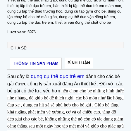
Thiết bị tập thể dục mẫu giáo, dụng cụ tập thể dục trường mầm non,
thiết bị tập thể dục trẻ em, bán thiết bị tập thể dục trẻ em mầm non,
dụng cụ tập thể thao trường học, dụng cụ tập gym cho bé, dụng cụ
tập chạy bộ cho trẻ mẫu giáo, dụng cụ thể dục vận động trẻ em,
dung cu tap the duc tre em, thiết bị vận động thể chất cho bé
Lượt xem:
5976
CHIA SẺ:
BÌNH LUẬN
THÔNG TIN SẢN PHẨM
dụng cụ thể dục trẻ em
Sau đây là
dành cho các bé
gái được công ty sản xuất đặng Ân thiết kế . Đối với các
bé gái có thể lực yếu hơn
nên chọn cho bé những hình thức
nhẹ nhàng, để giúp bé dễ thích nghi, các bộ môn như lắc hông,
đạp xe , dụng cụ hít xà sẽ phù hợp cho bé gái . Giúp bé tăng
khả ngăng phát triển về xương, cơ và cả chiều cao, tăng độ
dẻo giai cho các bé, không những thế nó còn có tác dụng giảm
căng thẳng sau một ngày học tập mệt mỏi và giúp cho giấc ngủ