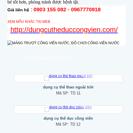
bé tốt hơn, phòng tránh được bệnh tật.
:
0903 155 082 - 0967770918
Giá liên hệ
XEM MẪU KHÁC TẠI WEB
http://dungcutheduccongvien.com/
:
SẢN PHẨM CÙNG LOẠI
dụng cụ thể thao ngoài trời
Mã SP:
TD 11
dụng cụ thể dục công viên
Mã SP:
TD 12