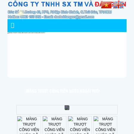
MÁNG TRƯỢT CÔNG VIÊN NƯỚC NGOÀI TRỜI