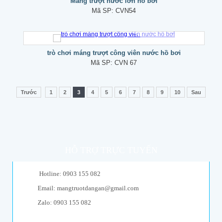
Máng trượt nước lớn hồ bơi
Mã SP:
CVN54
trò chơi máng trượt công viên nước hồ bơi
Mã SP:
CVN 67
Trước
1
2
3
4
5
6
7
8
9
10
Sau
HỖ TRỢ TRỰC TUYẾN
Hotline: 0903 155 082
Email: mangtruotdangan@gmail.com
Zalo: 0903 155 082