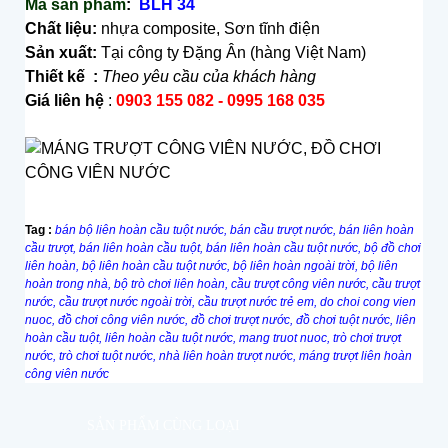
Mã s
ả
n ph
ẩ
m
:
BLH 34
Chất liệu:
nhựa composite, Sơn tĩnh điện
Sản xuất:
Tại công ty Đặng Ân (hàng Việt Nam)
Thiết kế :
Theo yêu cầu của khách hàng
Giá liên hệ
:
0903 155 082 - 0995 168 035
Tag :
bán bộ liên hoàn cầu tuột nước
,
bán cầu trượt nước
,
bán liên hoàn
cầu trượt
,
bán liên hoàn cầu tuột
,
bán liên hoàn cầu tuột nước
,
bộ đồ chơi
liên hoàn
,
bộ liên hoàn cầu tuột nước
,
bộ liên hoàn ngoài trời
,
bộ liên
hoàn trong nhà
,
bộ trò chơi liên hoàn
,
cầu trượt công viên nước
,
cầu trượt
nước
,
cầu trượt nước ngoài trời
,
cầu trượt nước trẻ em
,
do choi cong vien
nuoc
,
đồ chơi công viên nước
,
đồ chơi trượt nước
,
đồ chơi tuột nước
,
liên
hoàn cầu tuột
,
liên hoàn cầu tuột nước
,
mang truot nuoc
,
trò chơi trượt
nước
,
trò chơi tuột nước, nhà liên hoàn trượt nước, máng trượt liên hoàn
công viên nước
SẢN PHẨM CÙNG LOẠI