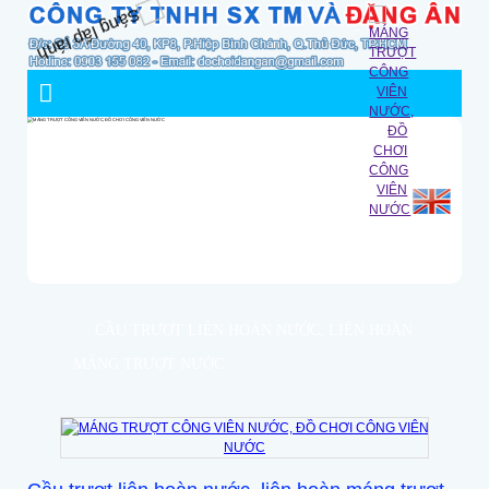
CẦU TRƯỢT LIÊN HOÀN NƯỚC, LIÊN HOÀN
MÁNG TRƯỢT NƯỚC