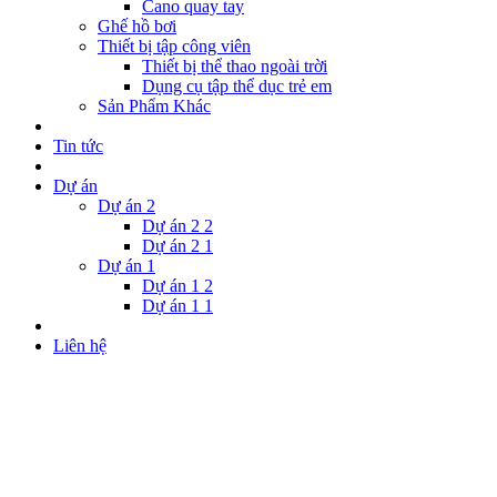
Cano quay tay
Ghế hồ bơi
Thiết bị tập công viên
Thiết bị thể thao ngoài trời
Dụng cụ tập thể dục trẻ em
Sản Phẩm Khác
Tin tức
Dự án
Dự án 2
Dự án 2 2
Dự án 2 1
Dự án 1
Dự án 1 2
Dự án 1 1
Liên hệ