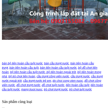
bán bộ liên hoàn cầu tuột nước
,
bán cầu trượt nước
,
bán liên hoàn cầu
trượt
,
bán liên hoàn cầu tuột
,
bán liên hoàn cầu tuột nước
,
bộ đồ chơi liên
hoàn
,
bộ liên hoàn cầu tuột nước
,
bộ liên hoàn ngoài trời
,
bộ liên hoàn trong
nhà
,
bộ trò chơi liên hoàn
,
cầu trượt công viên nước
,
cầu trượt nước
,
cầu trượt
nước ngoài trời
,
cầu trượt nước trẻ em
,
do choi cong vien nuoc
,
đồ chơi công
viên nước
,
đồ chơi trượt nước
,
đồ chơi tuột nước
,
liên hoàn cầu tuột
,
liên hoàn
cầu tuột nước
,
mang truot nuoc
,
trò chơi trượt nước
,
trò chơi tuột nước
Sản phẩm cùng loại