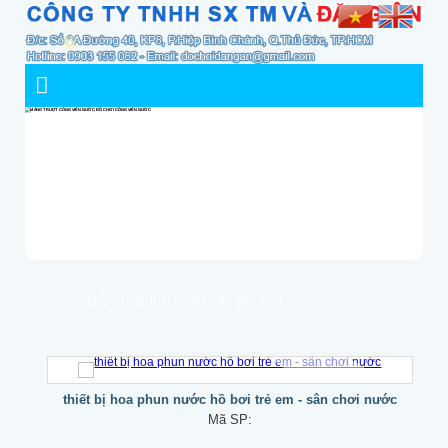
ĐỒ CHƠI PHUN NƯỚC HỒ BƠI
thiết bị hoa phun nước hồ bơi trẻ em - sân chơi nước
Mã SP: