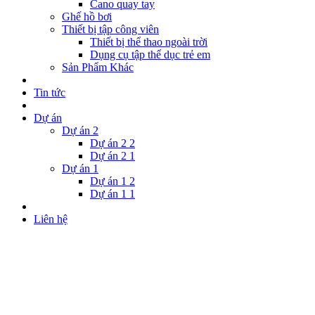
Cano quay tay
Ghế hồ bơi
Thiết bị tập công viên
Thiết bị thể thao ngoài trời
Dụng cụ tập thể dục trẻ em
Sản Phẩm Khác
Tin tức
Dự án
Dự án 2
Dự án 2 2
Dự án 2 1
Dự án 1
Dự án 1 2
Dự án 1 1
Liên hệ