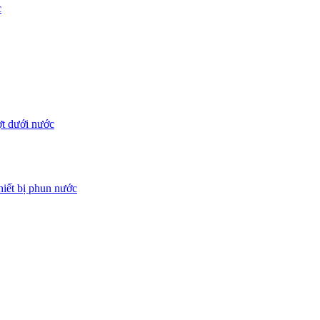
c
ợt dưới nước
iết bị phun nước