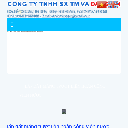
LẮP ĐẶT MÁNG TRƯỢT LIÊN HOÀN CÔNG
VIÊN NƯỚC
lắp đặt máng trượt liên hoàn công viên nước