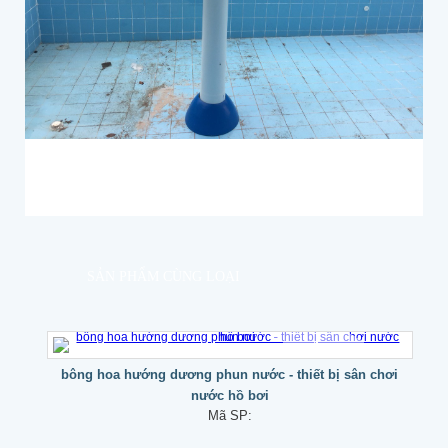
SẢN PHẨM CÙNG LOẠI
bông hoa hướng dương phun nước - thiết bị sân chơi
nước hồ bơi
Mã SP: