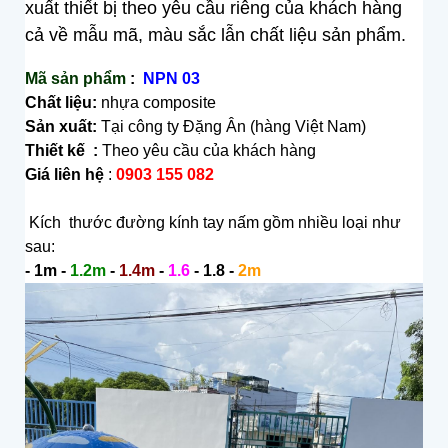
xuất thiết bị theo yêu cầu riêng của khách hàng
cả về mẫu mã, màu sắc lẫn chất liệu sản phẩm.
Mã s
ả
n ph
ẩ
m
:
NPN 03
Chất liệu:
nhựa composite
Sản xuất:
Tại công ty Đặng Ân (hàng Việt Nam)
Thiết kế :
Theo yêu cầu của khách hàng
Giá liên hệ
:
0903 155 082
Kích thước đường kính tay nấm gồm nhiều loại như
sau:
- 1m -
1.2m
-
1.4m
-
1.6
- 1.8 -
2m