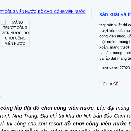
sản xuất và t
tag: sản xuất thi 
trượt liên hoàn nư
cong vien nuoc, 
tuột nước, máng 
xoắn, máng trượt
hai làn, mang truo
và lắp đặt máng t
Lượt xem:
27020
CHIA SẺ:
m
i công lắp đặt đồ chơi công viên nước
, Lắp
đặt máng t
ranh Nha Trang. Địa chỉ tại khu du lịch bán đảo Cam r
và thi công cho khu resort
đồ chơi công viên nước
b