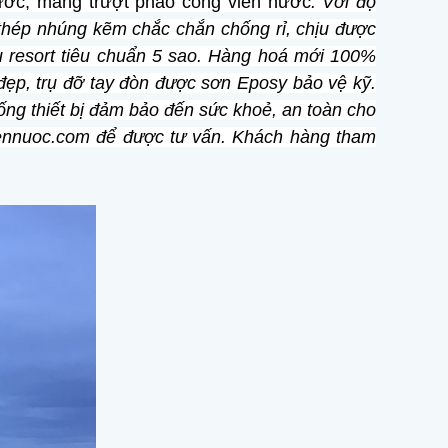
ước, máng trượt phao công viên nước
. Với độ
thép nhúng kẽm chắc chắn chống rỉ, chịu được
hu resort tiêu chuẩn 5 sao. Hàng hoá mới 100%
đẹp, trụ đỡ tay đòn được sơn Eposy bảo vệ kỹ.
ng thiết bị đảm bảo đến sức khoẻ, an toàn cho
iennuoc.com để được tư vấn. Khách hàng tham