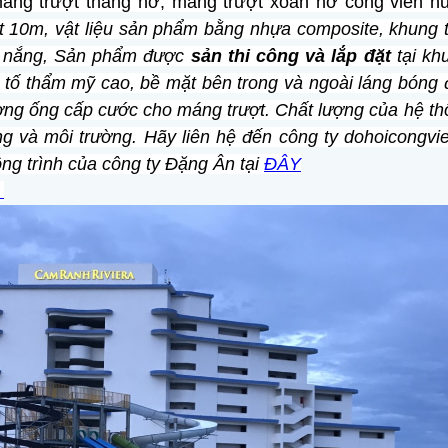
máng trượt thẳng hở, máng trượt xoắn hở công viên n
t 10m, vật liệu sản phẩm bằng nhựa composite, khung 
ưa nắng, Sản phẩm được
sản thi công và lắp đặt
tại k
tố thẩm mỹ cao, bề mặt bên trong và ngoài láng bóng 
ng ống cấp cước cho máng trượt. Chất lượng của hệ thố
g và môi trường. Hãy liên hệ đến công ty dohoicongv
ng trình của công ty Đặng Ân tại
ĐÂY
O