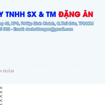
N PHẨM
TIN TỨC
DỰ ÁN