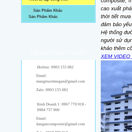
composite, 
cao xuất phá
thời tiết m
Sản Phẩm Khác
đảm bảo yếu 
Hệ thống đườ
người sử dụn
khảo thêm cô
HỖ TRỢ TRỰC TUYẾN
XEM VIDE
Hotline: 0903 155 082
Email:
mangtruotdangan@gmail.com
Zalo: 0903 155 082
Kinh Doanh 1: 0967 770 918 -
0984 757 900
Email:
dangancomposite@gmail.com