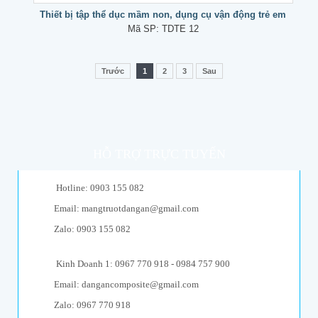
Thiết bị tập thể dục mầm non, dụng cụ vận động trẻ em
Mã SP:
TDTE 12
Trước
1
2
3
Sau
HỖ TRỢ TRỰC TUYẾN
Hotline: 0903 155 082
Email: mangtruotdangan@gmail.com
Zalo: 0903 155 082
Kinh Doanh 1: 0967 770 918 - 0984 757 900
Email: dangancomposite@gmail.com
Zalo: 0967 770 918