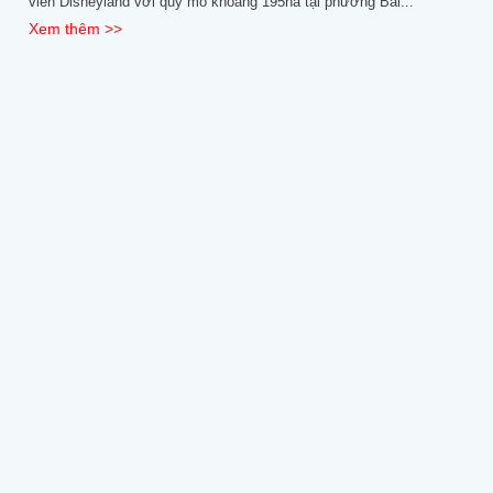
viên Disneyland với quy mô khoảng 195ha tại phường Bãi...
Xem thêm >>