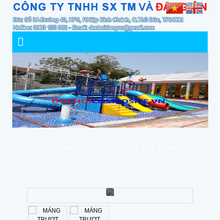
THI CÔNG LẮP ĐẶT DỤNG CỤ THỂ THAO
NGOÀI TRỜI