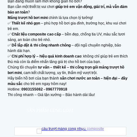
Bạn đang muốn làm mới không gian hồ bơi?
Bạn cần một thiết bị vui chơi
giúp trẻ em vận động, giải trí, mà vẫn đảm
bảo an toàn
?
Máng trượt hồ bơi mini
chính là lựa chọn lý tưởng!
✅
Thiết kế nhỏ gọn
– phù hợp hồ bơi gia đình, trường học, khu vui chơi
trẻ em.
✅
Chất liệu composite cao cấp
– bền đẹp, chống tia UV, màu sắc tươi
sáng, an toàn cho trẻ nhỏ.
✅
Dễ lắp đặt & thi công nhanh chóng
– đội ngũ chuyên nghiệp, bảo
hành dài hạn.
✅
Chi phí hợp lý – hiệu quả kinh doanh cao
: không chỉ giúp trẻ em thích
thú mà còn là điểm nhấn tăng giá trị cho hồ bơi của bạn.
Chúng tôi chuyên
tư vấn – thiết kế – thi công trọn gói máng trượt hồ
bơi mini
, cam kết chất lượng, uy tín, thẩm mỹ vượt trội.
Hãy biến hồ bơi của bạn thành
sân chơi nước an toàn – hiện đại – đầy
màu sắc
cho trẻ em ngay hôm nay!
Hotline:
0903155082 - 0967770918
Thi công nhanh – Giá tận xưởng – Bảo hành dài lâu!
SẢN PHẨM CÙNG LOẠI