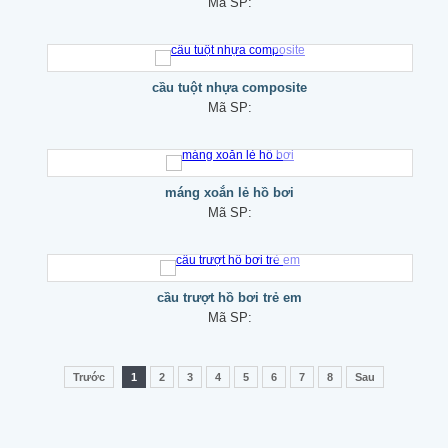
Mã SP:
cầu tuột nhựa composite
Mã SP:
máng xoắn lẻ hồ bơi
Mã SP:
cầu trượt hồ bơi trẻ em
Mã SP:
Trước
1
2
3
4
5
6
7
8
Sau