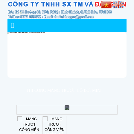
THI CÔNG MÁNG TRƯỢT HỒ BƠI MINI