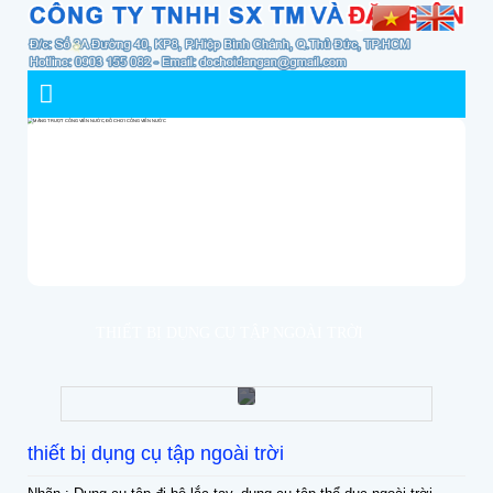
THIẾT BỊ DỤNG CỤ TẬP NGOÀI TRỜI
thiết bị dụng cụ tập ngoài trời