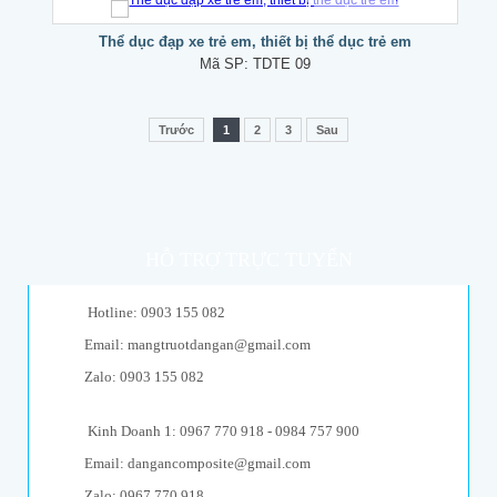
Thể dục đạp xe trẻ em, thiết bị thể dục trẻ em
Mã SP:
TDTE 09
Trước
1
2
3
Sau
HỖ TRỢ TRỰC TUYẾN
Hotline: 0903 155 082
Email: mangtruotdangan@gmail.com
Zalo: 0903 155 082
Kinh Doanh 1: 0967 770 918 - 0984 757 900
Email: dangancomposite@gmail.com
Zalo: 0967 770 918