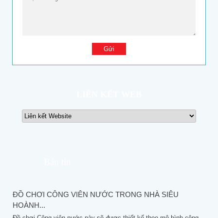
LIÊN KẾT WEB
Bản tin
ĐỒ CHƠI CÔNG VIÊN NƯỚC TRONG NHÀ SIÊU
HOÀNH...
Đồ chơi Công viên nước này sẽ được thiết kế theo mô hình công