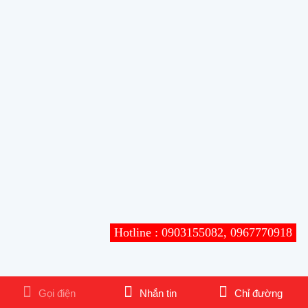
Hotline : 0903155082, 0967770918
Gọi điện
Nhắn tin
Chỉ đường