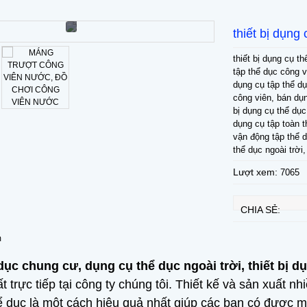
thiết bị dụng
thiết bị dụng cụ t
tập thể dục công vi
dụng cụ tập thể dục
công viên, bán dụn
bị dụng cụ thể dụ
dụng cụ tập toàn t
vận động tập thể 
thể dục ngoài trời
Lượt xem:
7065
CHIA SẺ:
m
 dục chung cư, dụng cụ thể dục ngoài trời,
thiết bị d
t trực tiếp tại công ty chúng tôi. Thiết kế và sản xuất
ể dục là một cách hiệu quả nhất giúp các bạn có được m