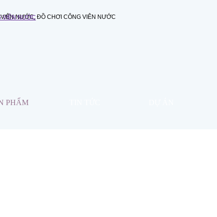
N PHẨM
TIN TỨC
DỰ ÁN