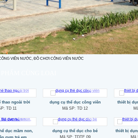
 PHẨM CÙNG LOẠI
 thao ngoài trời
dụng cụ thể dục công viên
thiết bị dụ
SP:
TD 11
Mã SP:
TD 12
M
 thể dục mầm non,
dụng cụ thể dục cho bé
thiết bị dụ
Mã SP:
TDTE 09
Mã
ập gym trẻ em