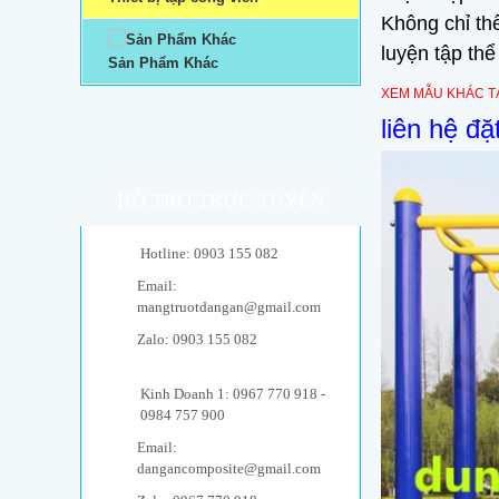
Không chỉ th
luyện tập thể
Sản Phẩm Khác
XEM MẪU KHÁC TẠ
liên hệ đ
HỖ TRỢ TRỰC TUYẾN
Hotline: 0903 155 082
Email:
mangtruotdangan@gmail.com
Zalo: 0903 155 082
Kinh Doanh 1: 0967 770 918 -
0984 757 900
Email:
dangancomposite@gmail.com