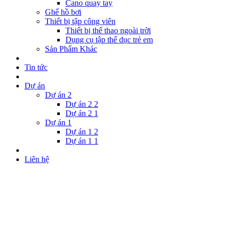
Cano quay tay
Ghế hồ bơi
Thiết bị tập công viên
Thiết bị thể thao ngoài trời
Dụng cụ tập thể dục trẻ em
Sản Phẩm Khác
Tin tức
Dự án
Dự án 2
Dự án 2 2
Dự án 2 1
Dự án 1
Dự án 1 2
Dự án 1 1
Liên hệ