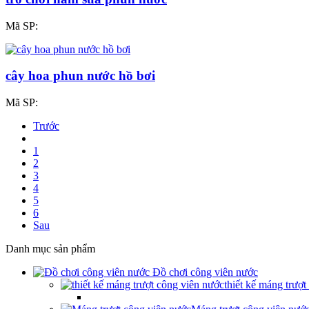
Mã SP:
cây hoa phun nước hồ bơi
Mã SP:
Trước
1
2
3
4
5
6
Sau
Danh mục sản phẩm
Đồ chơi công viên nước
thiết kế máng trượ