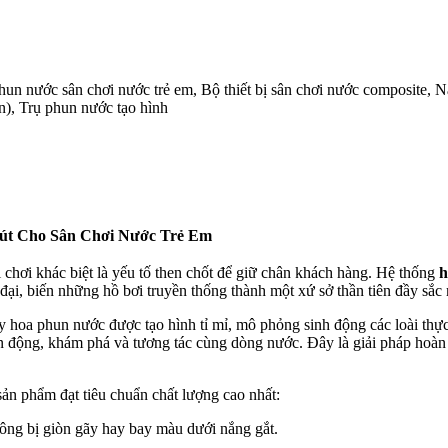
phun nước sân chơi nước trẻ em, Bộ thiết bị sân chơi nước composite
n), Trụ phun nước tạo hình
út Cho Sân Chơi Nước Trẻ Em
 chơi khác biệt là yếu tố then chốt để giữ chân khách hàng. Hệ thống
h
đại, biến những hồ bơi truyền thống thành một xứ sở thần tiên đầy sắc
hoa phun nước được tạo hình tỉ mỉ, mô phỏng sinh động các loài thực 
n động, khám phá và tương tác cùng dòng nước. Đây là giải pháp hoàn h
n phẩm đạt tiêu chuẩn chất lượng cao nhất:
ông bị giòn gãy hay bay màu dưới nắng gắt.