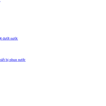
c
ợt dưới nước
iết bị phun nước