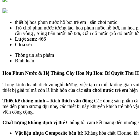
thiết bị hoa phun nước hồ bơi trẻ em - sân chơi nước
Trò chơi phun nước tương tác, hoa phun nước hồ bơi, nụ hoa 
cầu vồng , Súng bắn nước hồ bơi, Gầu đổ nước (xô đổ nước lớ
Lượt xem:
466
Chia sẻ:
Thông tin sản phẩm
Bình luận
Hoa Phun Nước & Hệ Thống Cây Hoa Nụ Hoa: Bí Quyết Thu H
Trong kinh doanh dịch vụ nghỉ dưỡng, việc tạo ra một không gian vui
thiết bị giải trí mà còn là linh hồn của các
sân chơi nước trẻ em
hiện 
Thiết kế thông minh – Kích thích vận động
Các dòng sản phẩm cây 
mẽ đến phun sương dịu nhẹ, các thiết bị này khuyến khích trẻ nhỏ vậ
viên công cộng.
Chất lượng khẳng định vị thế
Chúng tôi cam kết mang đến những sả
Vật liệu nhựa Composite bền bỉ:
Kháng hóa chất Clorine, kh