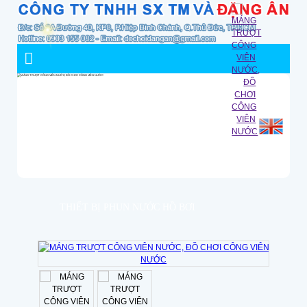
THIẾT BỊ PHUN NƯỚC HỒ BƠI