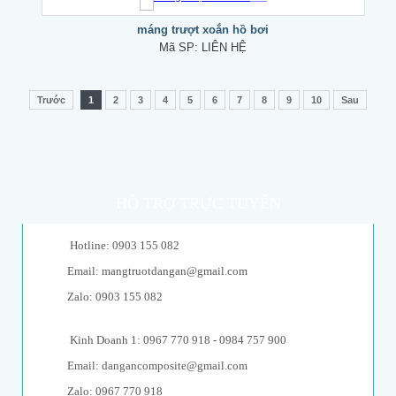
máng trượt xoắn hồ bơi
Mã SP:
LIÊN HỆ
Trước
1
2
3
4
5
6
7
8
9
10
Sau
HỖ TRỢ TRỰC TUYẾN
Hotline: 0903 155 082
Email: mangtruotdangan@gmail.com
Zalo: 0903 155 082
Kinh Doanh 1: 0967 770 918 - 0984 757 900
Email: dangancomposite@gmail.com
Zalo: 0967 770 918