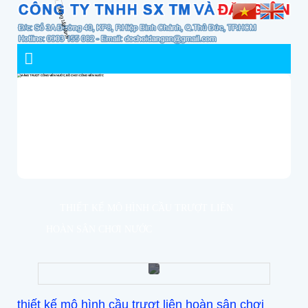
THIẾT KẾ MÔ HÌNH CẦU TRƯỢT LIÊN
HOÀN SÂN CHƠI NƯỚC
thiết kế mô hình cầu trượt liên hoàn sân chơi