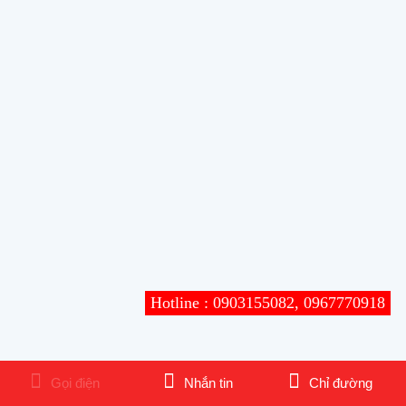
Hotline : 0903155082, 0967770918
Gọi điện
Nhắn tin
Chỉ đường