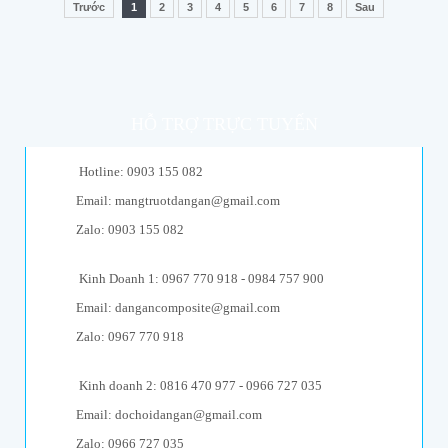
Trước
1
2
3
4
5
6
7
8
Sau
HỖ TRỢ TRỰC TUYẾN
Hotline: 0903 155 082
Email: mangtruotdangan@gmail.com
Zalo: 0903 155 082
Kinh Doanh 1: 0967 770 918 - 0984 757 900
Email: dangancomposite@gmail.com
Zalo: 0967 770 918
Kinh doanh 2: 0816 470 977 - 0966 727 035
Email: dochoidangan@gmail.com
Zalo: 0966 727 035