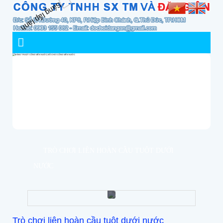
TRÒ CHƠI LIÊN HOÀN CẦU TUỘT DƯỚI
NƯỚC
Trò chơi liên hoàn cầu tuột dưới nước