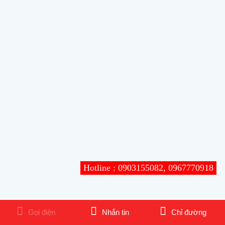
Hotline : 0903155082, 0967770918
Gọi điện
Nhắn tin
Chỉ đường