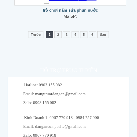
trò chơi nấm sứa phun nước
Mã SP:
Trước
1
2
3
4
5
6
Sau
HỖ TRỢ TRỰC TUYẾN
Hotline: 0903 155 082
Email: mangtruotdangan@gmail.com
Zalo: 0903 155 082
Kinh Doanh 1: 0967 770 918 - 0984 757 900
Email: dangancomposite@gmail.com
Zalo: 0967 770 918