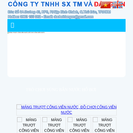
TRÒ CHƠI SÚNG BẮN NƯỚC HỔ BƠI