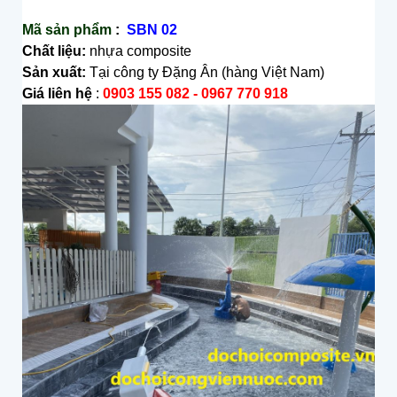
Mã s
ả
n ph
ẩ
m
:
SBN 02
Chất liệu:
nhựa composite
Sản xuất:
Tại công ty Đặng Ân (hàng Việt Nam)
Giá liên hệ
:
0903 155 082 - 0967 770 918