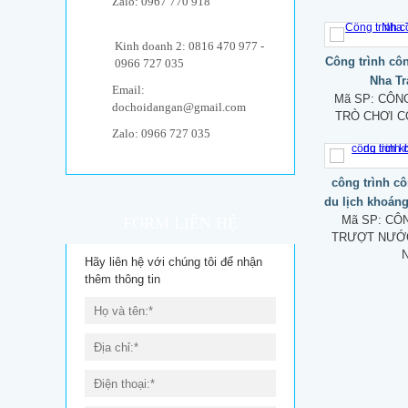
Zalo: 0967 770 918
Kinh doanh 2: 0816 470 977 -
Công trình côn
0966 727 035
Nha Tr
Email:
Mã SP:
CÔNG
dochoidangan@gmail.com
TRÒ CHƠI 
Zalo: 0966 727 035
công trình c
du lịch khoá
Mã SP:
CÔN
FORM LIÊN HỆ
TRƯỢT NƯỚC
Hãy liên hệ với chúng tôi để nhận
thêm thông tin