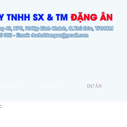
N PHẨM
TIN TỨC
DỰ ÁN