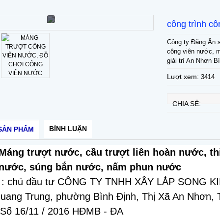
công trình c
Công ty Đặng Ân s
công viên nước, má
giải trí An Nhơn B
Lượt xem:
3414
CHIA SẺ:
BÌNH LUẬN
SẢN PHẨM
Máng trượt nước, cầu trượt liên hoàn nước, thi
 nước, súng bắn nước, nấm phun nước
g : chủ đầu tư CÔNG TY TNHH XÂY LẮP SONG K
uang Trung, phường Bình Định, Thị Xã An Nhơn, 
 Số 16/11 / 2016 HĐMB - ĐA