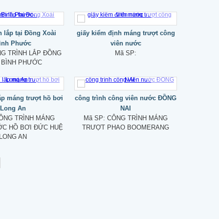
h lắp tại Đồng Xoài
giấy kiểm định máng trượt công
ình Phước
viên nước
G TRÌNH LẮP ĐỒNG
Mã SP:
 BÌNH PHƯỚC
lắp máng trượt hồ bơi
công trình công viên nước ĐỒNG
Long An
NAI
ÔNG TRÌNH MÁNG
Mã SP:
CÔNG TRÌNH MÁNG
C HỒ BƠI ĐỨC HUỆ
TRƯỢT PHAO BOOMERANG
LONG AN