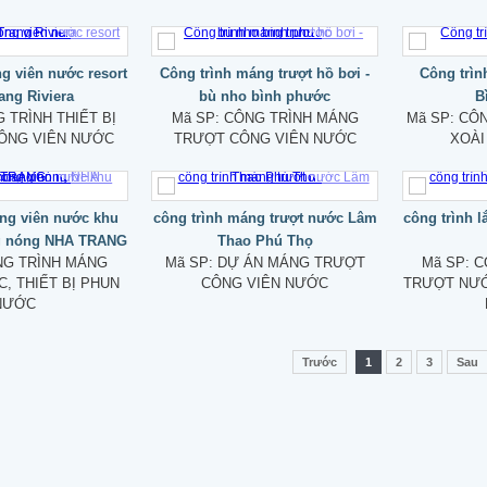
g viên nước resort
Công trình máng trượt hồ bơi -
Công trìn
ang Riviera
bù nho bình phước
B
 TRÌNH THIẾT BỊ
Mã SP:
CÔNG TRÌNH MÁNG
Mã SP:
CÔN
CÔNG VIÊN NƯỚC
TRƯỢT CÔNG VIÊN NƯỚC
XOÀI
ông viên nước khu
công trình máng trượt nước Lâm
công trình 
ng nóng NHA TRANG
Thao Phú Thọ
G TRÌNH MÁNG
Mã SP:
DỰ ÁN MÁNG TRƯỢT
Mã SP:
C
, THIẾT BỊ PHUN
CÔNG VIÊN NƯỚC
TRƯỢT NƯỚ
NƯỚC
Trước
1
2
3
Sau