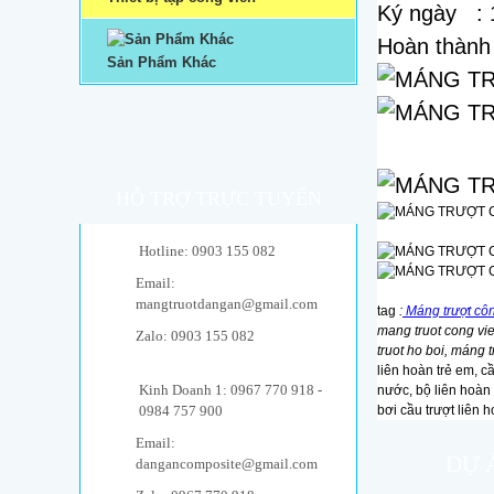
Ký ngày : 
Hoàn thành 
Sản Phẩm Khác
HỖ TRỢ TRỰC TUYẾN
Hotline: 0903 155 082
Email:
mangtruotdangan@gmail.com
tag
:
Máng trượt côn
mang truot cong vie
Zalo: 0903 155 082
truot ho boi, máng 
liên hoàn trẻ em, c
Kinh Doanh 1: 0967 770 918 -
nước, bộ liên hoàn 
0984 757 900
bơi cầu trượt liên 
Email:
DỰ 
dangancomposite@gmail.com