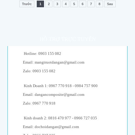
Trước
1
2
3
4
5
6
7
8
Sau
HỖ TRỢ TRỰC TUYẾN
Hotline: 0903 155 082
Email: mangtruotdangan@gmail.com
Zalo: 0903 155 082
Kinh Doanh 1: 0967 770 918 - 0984 757 900
Email: dangancomposite@gmail.com
Zalo: 0967 770 918
Kinh doanh 2: 0816 470 977 - 0966 727 035
Email: dochoidangan@gmail.com