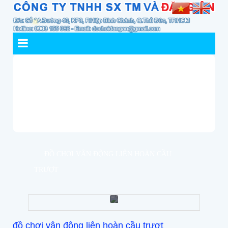
ĐỒ CHƠI VẬN ĐỘNG LIÊN HOÀN CẦU
TRƯỢT
đồ chơi vận động liên hoàn cầu trượt