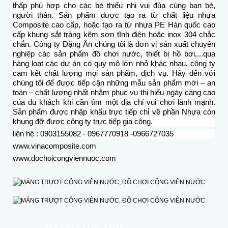
thấp phù hợp cho các bé thiếu nhi vui đùa cùng bạn bè,
người thân. Sản phẩm được tạo ra từ chất liệu nhựa
Composite cao cấp, hoặc tạo ra từ nhựa PE Hàn quốc cao
cấp khung sắt tráng kẽm sơn tĩnh điện hoặc inox 304 chắc
chắn. Công ty Đặng Ân chúng tôi là đơn vị sản xuất chuyên
nghiệp các sản phẩm đồ chơi nước, thiết bị hồ bơi,...qua
hàng loạt các dự án có quy mô lớn nhỏ khác nhau, công ty
cam kết chất lượng mọi sản phẩm, dịch vụ. Hãy đến với
chúng tôi để được tiếp cận những mẫu sản phẩm mới – an
toàn – chất lượng nhất nhằm phục vụ thị hiếu ngày càng cao
của du khách khi cần tìm một địa chỉ vui chơi lành mạnh.
Sản phẩm được nhập khẩu trực tiếp chỉ về phần Nhựa còn
khung đỡ được công ty trực tiếp gia công.
liên hệ : 0903155082 - 0967770918 -0966727035
www.vinacomposite.com
www.dochoicongviennuoc.com
SẢN PHẨM CÙNG LOẠI