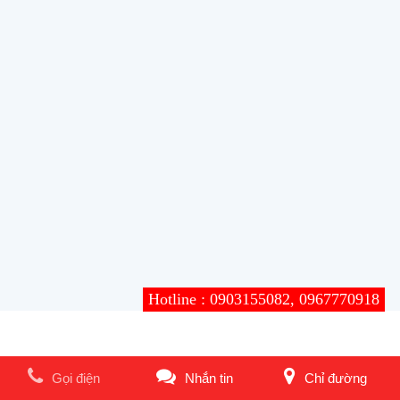
Hotline : 0903155082, 0967770918
Gọi điện
Nhắn tin
Chỉ đường