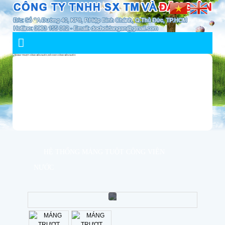
HỆ THỐNG MÁNG TUỘT CÔNG VIÊN
NƯỚC