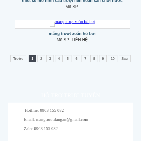
thiết kế mô hình cầu trượt liên hoàn sân chơi nước
Mã SP:
máng trượt xoắn hồ bơi
Mã SP:
LIÊN HỆ
Trước
1
2
3
4
5
6
7
8
9
10
Sau
HỖ TRỢ TRỰC TUYẾN
Hotline: 0903 155 082
Email: mangtruotdangan@gmail.com
Zalo: 0903 155 082