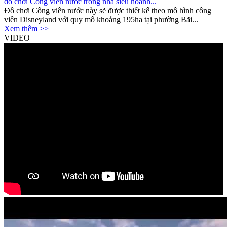
đồ chơi Công viên nước trong nhà siêu hoành...
Đồ chơi Công viên nước này sẽ được thiết kế theo mô hình công
viên Disneyland với quy mô khoảng 195ha tại phường Bãi...
Xem thêm >>
VIDEO