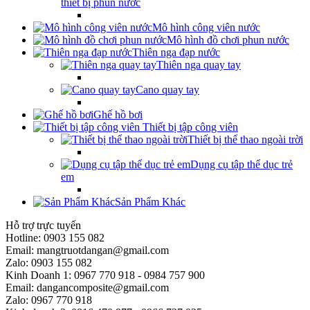
thiết bị phun nước
Mô hình công viên nước
Mô hình đồ chơi phun nước
Thiên nga đạp nước
Thiên nga quay tay
Cano quay tay
Ghế hồ bơi
Thiết bị tập công viên
Thiết bị thể thao ngoài trời
Dụng cụ tập thể dục trẻ
em
Sản Phẩm Khác
Hỗ trợ trực tuyến
Hotline: 0903 155 082
Email: mangtruotdangan@gmail.com
Zalo: 0903 155 082
Kinh Doanh 1: 0967 770 918 - 0984 757 900
Email: dangancomposite@gmail.com
Zalo: 0967 770 918