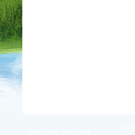
THI
DANH MỤC SẢN PHẨM