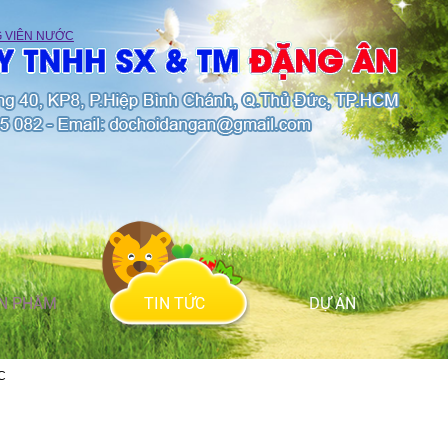
N PHẨM
TIN TỨC
DỰ ÁN