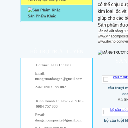
có thể chịu đư
kim loại, ốc v
Sản Phẩm Khác
giúp cho các b
Sản phẩm được 
liên hệ đặt hàng :
www.vinacomposit
www.dochoicongvi
HỖ TRỢ TRỰC TUYẾN
SẢN
Hotline: 0903 155 082
Email:
mangtruotdangan@gmail.com
Zalo: 0903 155 082
cầu trượt 
co
Mã S
Kinh Doanh 1: 0967 770 918 -
0984 757 900
Email:
dangancomposite@gmail.com
bộ cầu tuột k