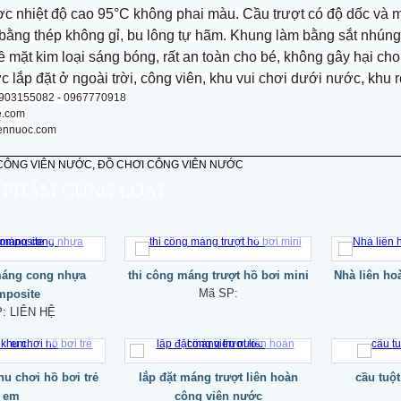
ợc nhiệt độ cao 95°C không phai màu. Cầu trượt có độ dốc và m
ít bằng thép không gỉ, bu lông tự hãm. Khung làm bằng sắt nhú
ề mặt kim loại sáng bóng, rất an toàn cho bé, không gây hại ch
lắp đặt ở ngoài trời, công viên, khu vui chơi dưới nước, khu re
 0903155082 - 0967770918
e.com
ennuoc.com
 PHẨM CÙNG LOẠI
máng cong nhựa
thi công máng trượt hồ bơi mini
Nhà liên ho
Mã SP:
mposite
P:
LIÊN HỆ
hu chơi hồ bơi trẻ
lắp đặt máng trượt liên hoàn
cầu tuộ
em
công viên nước