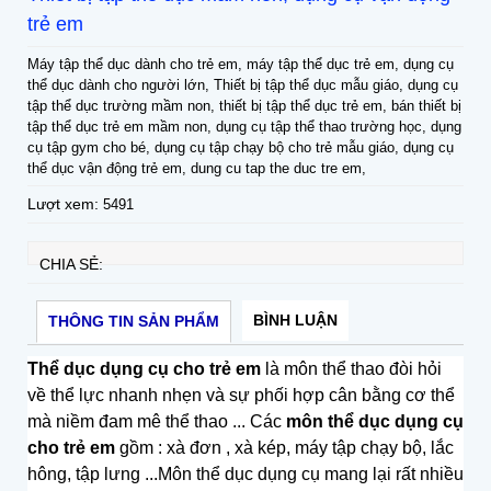
trẻ em
Máy tập thể dục dành cho trẻ em, máy tập thể dục trẻ em, dụng cụ
thể dục dành cho người lớn, Thiết bị tập thể dục mẫu giáo, dụng cụ
tập thể dục trường mầm non, thiết bị tập thể dục trẻ em, bán thiết bị
tập thể dục trẻ em mầm non, dụng cụ tập thể thao trường học, dụng
cụ tập gym cho bé, dụng cụ tập chạy bộ cho trẻ mẫu giáo, dụng cụ
thể dục vận động trẻ em, dung cu tap the duc tre em,
Lượt xem:
5491
CHIA SẺ:
BÌNH LUẬN
THÔNG TIN SẢN PHẨM
Thể dục dụng cụ cho trẻ em
là môn thể thao đòi hỏi
về thể lực nhanh nhẹn và sự phối hợp cân bằng cơ thể
mà niềm đam mê thể thao ... Các
môn thể dục dụng cụ
cho trẻ em
gồm : xà đơn , xà kép, máy tập chạy bộ, lắc
hông, tập lưng ...Môn thể dục dụng cụ mang lại rất nhiều