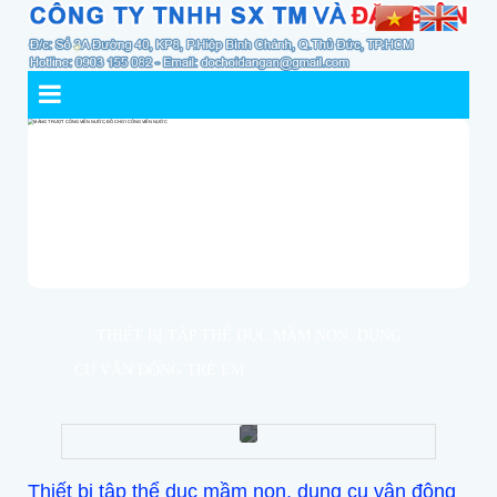
THIẾT BỊ TẬP THỂ DỤC MẦM NON, DỤNG
CỤ VẬN ĐỘNG TRẺ EM
Thiết bị tập thể dục mầm non, dụng cụ vận động