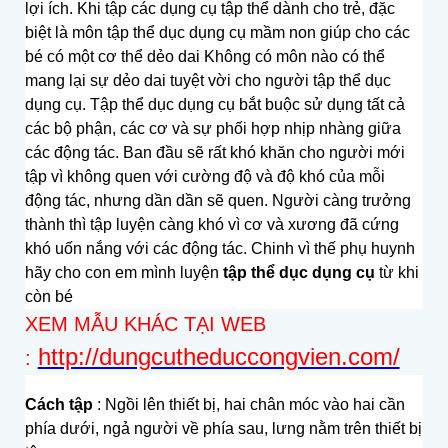
lợi ích. Khi tập các dụng cụ tập thể dành cho trẻ, đặc
biệt là môn tập thể dục dụng cụ mầm non giúp cho các
bé có một cơ thể dẻo dai Không có môn nào có thể
mang lại sự dẻo dai tuyệt vời cho người tập thể dục
dụng cụ. Tập thể dục dụng cụ bắt buộc sử dụng tất cả
các bộ phận, các cơ và sự phối hợp nhịp nhàng giữa
các động tác. Ban đầu sẽ rất khó khăn cho người mới
tập vì không quen với cường độ và độ khó của mỗi
động tác, nhưng dần dần sẽ quen. Người càng trưởng
thành thì tập luyện càng khó vì cơ và xương đã cứng
khó uốn nắng với các động tác. Chinh vì thế phụ huynh
hãy cho con em mình luyện
tập thể dục dụng cụ
từ khi
còn bé
XEM MẪU KHÁC TẠI WEB
http://dungcutheduccongvien.com/
:
Cách tập
: Ngồi lên thiết bị, hai chân móc vào hai cần
phía dưới, ngả người về phía sau, lưng nằm trên thiết bị